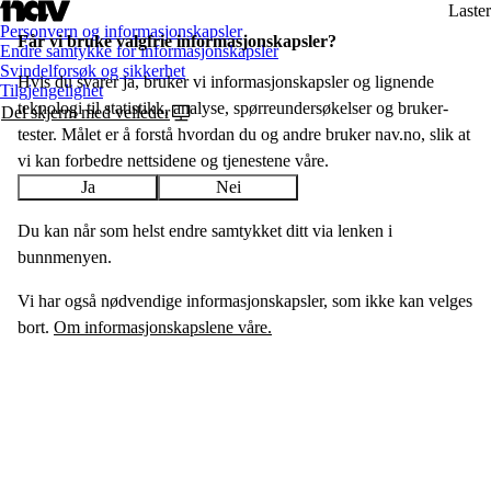
Laster
Personvern og informasjonskapsler
Får vi bruke valgfrie informasjon­skapsler?
Endre samtykke for informasjonskapsler
Svindelforsøk og sikkerhet
Hvis du svarer ja, bruker vi informasjons­­kapsler og lignende
Tilgjengelighet
teknologi til statistikk, analyse, spørreundersøkelser og bruker­
Del skjerm med veileder
tester. Målet er å forstå hvordan du og andre bruker nav.no, slik at
vi kan forbedre nettsidene og tjenestene våre.
Ja
Nei
Du kan når som helst endre samtykket ditt via lenken i
bunnmenyen.
Vi har også nødvendige informasjonskapsler, som ikke kan velges
bort.
Om informasjonskapslene våre.