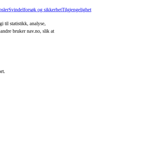
psler
Svindelforsøk og sikkerhet
Tilgjengelighet
 til statistikk, analyse,
andre bruker nav.no, slik at
rt.