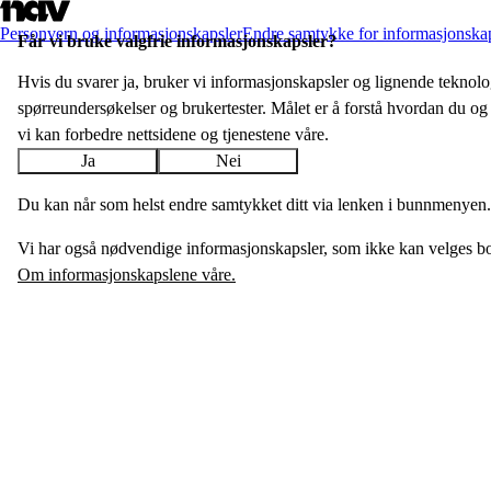
Personvern og informasjonskapsler
Endre samtykke for informasjonska
Får vi bruke valgfrie informasjon­skapsler?
Hvis du svarer ja, bruker vi informasjons­­kapsler og lignende teknologi
spørreundersøkelser og bruker­tester. Målet er å forstå hvordan du og 
vi kan forbedre nettsidene og tjenestene våre.
Ja
Nei
Du kan når som helst endre samtykket ditt via lenken i bunnmenyen.
Vi har også nødvendige informasjonskapsler, som ikke kan velges bo
Om informasjonskapslene våre.