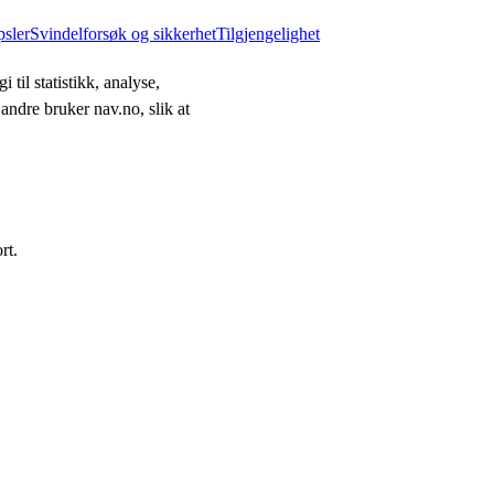
psler
Svindelforsøk og sikkerhet
Tilgjengelighet
 til statistikk, analyse,
andre bruker nav.no, slik at
rt.