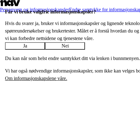
Personvern og informasjonskapsler
Endre samtykke for informasjonska
Får vi bruke valgfrie informasjon­skapsler?
Hvis du svarer ja, bruker vi informasjons­­kapsler og lignende teknologi
spørreundersøkelser og bruker­tester. Målet er å forstå hvordan du og 
vi kan forbedre nettsidene og tjenestene våre.
Ja
Nei
Du kan når som helst endre samtykket ditt via lenken i bunnmenyen.
Vi har også nødvendige informasjonskapsler, som ikke kan velges bo
Om informasjonskapslene våre.