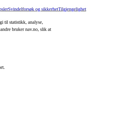
psler
Svindelforsøk og sikkerhet
Tilgjengelighet
 til statistikk, analyse,
andre bruker nav.no, slik at
rt.