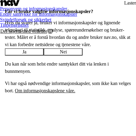
Laster
Personvern og informasjonskapsler
Får vi bruke valgfrie informasjon­skapsler?
Endre samtykke for informasjonskapsler
Svindelforsøk og sikkerhet
Hvis du svarer ja, bruker vi informasjons­­kapsler og lignende
Tilgjengelighet
teknologi til statistikk, analyse, spørreundersøkelser og bruker­
Del skjerm med veileder
tester. Målet er å forstå hvordan du og andre bruker nav.no, slik at
vi kan forbedre nettsidene og tjenestene våre.
Ja
Nei
Du kan når som helst endre samtykket ditt via lenken i
bunnmenyen.
Vi har også nødvendige informasjonskapsler, som ikke kan velges
bort.
Om informasjonskapslene våre.