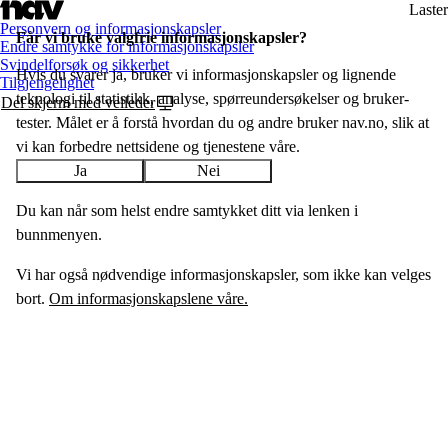
Laster
Personvern og informasjonskapsler
Får vi bruke valgfrie informasjon­skapsler?
Endre samtykke for informasjonskapsler
Svindelforsøk og sikkerhet
Hvis du svarer ja, bruker vi informasjons­­kapsler og lignende
Tilgjengelighet
teknologi til statistikk, analyse, spørreundersøkelser og bruker­
Del skjerm med veileder
tester. Målet er å forstå hvordan du og andre bruker nav.no, slik at
vi kan forbedre nettsidene og tjenestene våre.
Ja
Nei
Du kan når som helst endre samtykket ditt via lenken i
bunnmenyen.
Vi har også nødvendige informasjonskapsler, som ikke kan velges
bort.
Om informasjonskapslene våre.