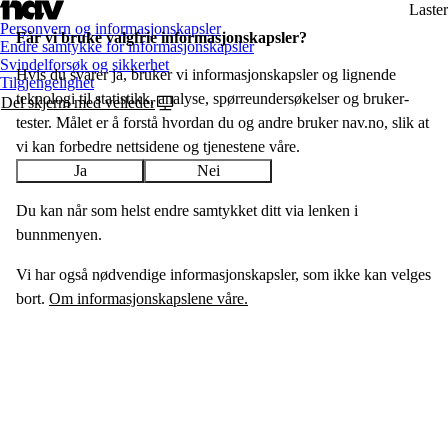
Laster
Personvern og informasjonskapsler
Får vi bruke valgfrie informasjon­skapsler?
Endre samtykke for informasjonskapsler
Svindelforsøk og sikkerhet
Hvis du svarer ja, bruker vi informasjons­­kapsler og lignende
Tilgjengelighet
teknologi til statistikk, analyse, spørreundersøkelser og bruker­
Del skjerm med veileder
tester. Målet er å forstå hvordan du og andre bruker nav.no, slik at
vi kan forbedre nettsidene og tjenestene våre.
Ja
Nei
Du kan når som helst endre samtykket ditt via lenken i
bunnmenyen.
Vi har også nødvendige informasjonskapsler, som ikke kan velges
bort.
Om informasjonskapslene våre.